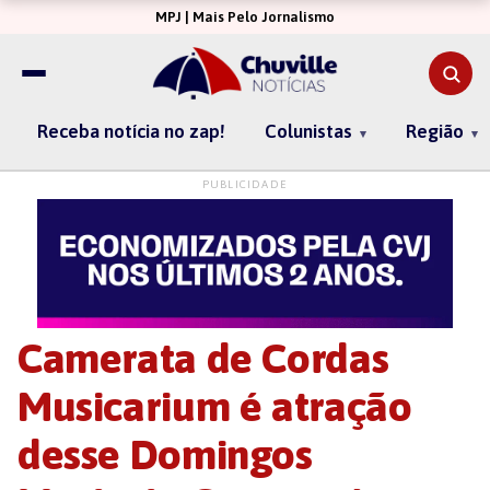
MPJ | Mais Pelo Jornalismo
Receba notícia no zap!
Colunistas
Região
PUBLICIDADE
Camerata de Cordas
Musicarium é atração
desse Domingos